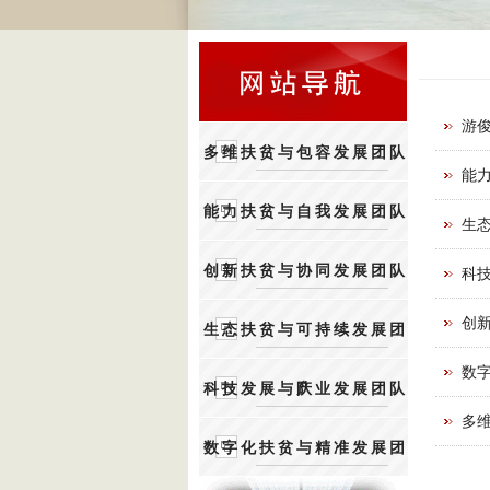
游
多维扶贫与包容发展团队
能
能力扶贫与自我发展团队
生
创新扶贫与协同发展团队
科
创
生态扶贫与可持续发展团
数
科技发展与产业发展团队
队
多
数字化扶贫与精准发展团