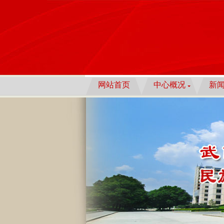
网站首页
中心概况
新