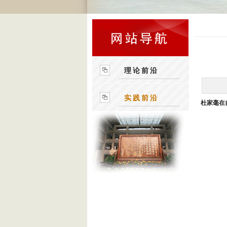
理论前沿
实践前沿
杜家毫在