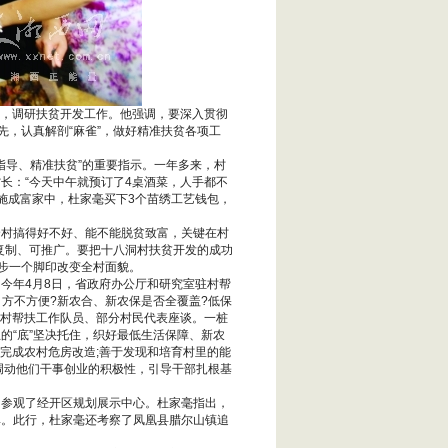
县，调研扶贫开发工作。他强调，要深入贯彻
先，认真解剖“麻雀”，做好精准扶贫各项工
类指导、精准扶贫”的重要指示。一年多来，村
长：“今天中午就预订了4桌酒菜，人手都不
施成富家中，杜家毫买下3个苗绣工艺钱包，
个村搞得好不好、能不能脱贫致富，关键在村
可复制、可推广。要把十八洞村扶贫开发的成功
一步一个脚印改变全村面貌。
今年4月8日，省政府办公厅和研究室驻村帮
、方不方便?新农合、新农保是否全覆盖?低保
驻村帮扶工作队员、部分村民代表座谈。一桩
的“底”坚决托住，织好最低生活保障、新农
骤完成农村危房改造;善于发现和培育村里的能
调动他们干事创业的积极性，引导干部扎根基
，参观了经开区规划展示中心。杜家毫指出，
率。此行，杜家毫还考察了凤凰县腊尔山镇追