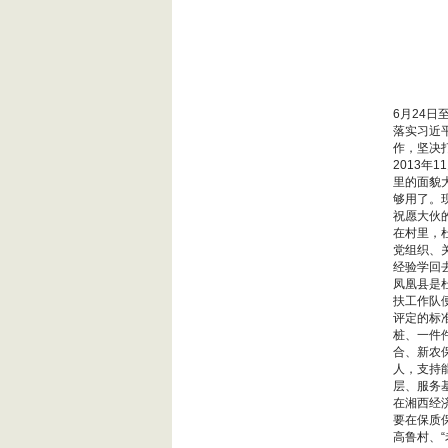
6月24
落实习近
作，坚决
2013
里的面貌
够用了。
祝愿大伙
在村里，
党组织、
经验学回
凤凰县是
扶工作队
评定的标
桩、一件
合、新农
人，支持
层、服务
在湘西经
要在保质
高鲁村、