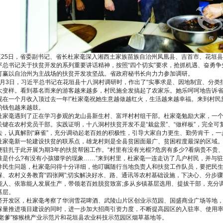
日至25日，省委副书记、省长杜家毫深入湘西土家族苗族自治州凤凰县、吉首市、花垣
平总书记关于扶贫开发的系列重要讲话精神，按照“四个切实”要求，抢抓机遇、奋勇争
打赢以自治州为主战场的扶贫开发攻坚战。省政府秘书长向力力参加调研。
年11月3日，习近平总书记在花垣县十八洞村调研时，作出了“实事求是、因地制宜、分
大变样。看到慕名而来的游客越来越多，村民施全发搞起了农家乐。她乐呵呵地告诉省
现在一个月收入顶过去一年!”杜家毫祝她生意越做越红火，生活越来越幸福。来到村民
的钱包越来越鼓。
杜家毫遇到了正在学习参观的龙山县新生村、富坪村村组干部。杜家毫勉励大家，一
关键在农村党员干部。实践证明，十八洞村扶贫开发不是“栽盆景”、“做样板”，完全
去，认真解剖“麻雀”，充分调动起老百姓的积极性，引导大家自力更生、勤劳肯干，
杜家毫新一轮建设扶贫的联系点，雄龙村则是全县贫困面最广、贫困程度最深的区域。
便驻扎于此开展为期3年的扶贫帮困工作。“村里有没有光棍?危房有多少?看病贵不贵
准是什么?有没有小孩辍学的现象……”来到村里，杜家毫一连走访了几户村民，并与
件民生问题，杜家毫问得十分详细，他叮嘱随行当地负责人和扶贫工作队员，要把民生
保、农村义务教育“四张网”;切实解决好水、路、通讯等农村基础设施，下决心、分步
能人、依靠能人发展生产，带领老百姓脱贫致富;多从乡镇基层选用、提拔干部，充分
基层。
济开发区，杜家毫考察了华润雪花啤酒、武陵山片区创业示范园、国盛商业广场等地
保量推进项目建设的同时，进一步加大招商引资力度，不断提高园区的入驻率、使用
“老爹”猕猴桃产业示范片和花垣县农业科技示范园区烟草基地等。